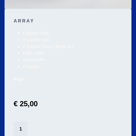
ARRAY
Engelse thee
4 soorten jam
2 soorten likeur (flesje 5cl)
Filter koffie
Oploskoffie
2 kopjes
Prijs
€
25,00
twee
persoons